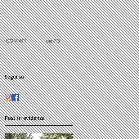
CONTATTI
canPO
Segui su
Post in evidenza