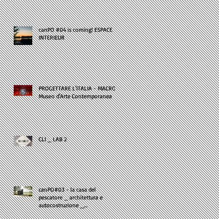
o
canPO #04 is coming! ESPACE
INTERIEUR
em
PROGETTARE L'ITALIA - MACRO -
Museo d'Arte Contemporanea
CLI _ LAB 2
canPO#03 - la casa del
pescatore _ architettura e
autocostruzione _
microarchitettura realizzata dal