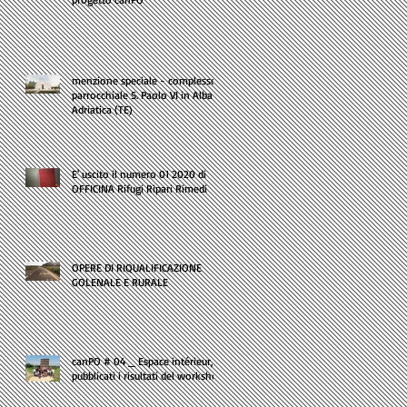
menzione speciale - complesso
parrocchiale S. Paolo VI in Alba
Adriatica (TE)
E' uscito il numero 01 2020 di
OFFICINA Rifugi Ripari Rimedi
OPERE DI RIQUALIFICAZIONE
GOLENALE E RURALE
canPO # 04 _ Espace intérieur,
pubblicati i risultati del workshop