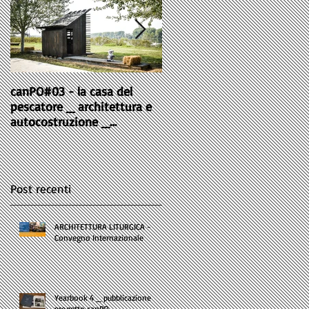
canPO#03 - la casa del
canPO#02 _ architettura e
pescatore _ architettura e
autocostruzione _
i
autocostruzione _
microarchitettura realizzat
016
microarchitettura realizzata
dal workshop.
dal
Post recenti
ARCHITETTURA LITURGICA -
Convegno Internazionale
Yearbook 4 _ pubblicazione
progetto canPO