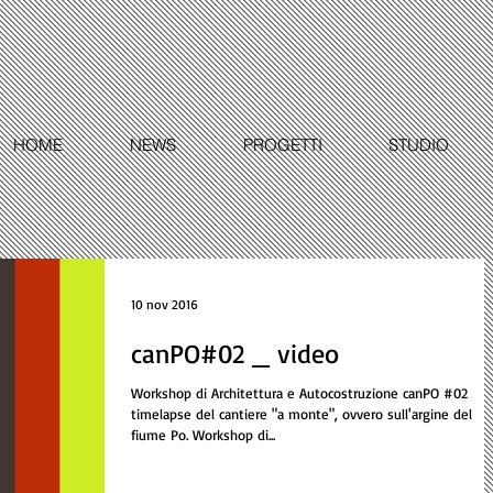
HOME
NEWS
PROGETTI
STUDIO
10 nov 2016
canPO#02 _ video
Workshop di Architettura e Autocostruzione canPO #02
timelapse del cantiere "a monte", ovvero sull'argine del
fiume Po. Workshop di...