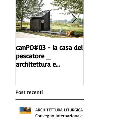
canPO#03 - la casa del
canPO#02 _
pescatore _
architettura e
architettura e
autocostruzione _
autocostruzione _
microarchitettura
microarchitettura
realizzata dal
realizzata dal
workshop.
Post recenti
ARCHITETTURA LITURGICA -
Convegno Internazionale