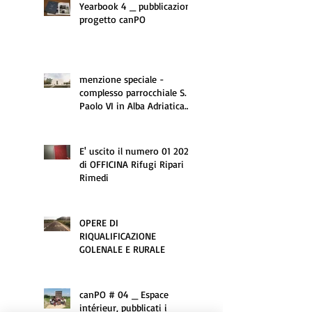
Yearbook 4 _ pubblicazione
progetto canPO
menzione speciale -
complesso parrocchiale S.
Paolo VI in Alba Adriatica
(TE)
E' uscito il numero 01 2020
di OFFICINA Rifugi Ripari
Rimedi
OPERE DI
RIQUALIFICAZIONE
GOLENALE E RURALE