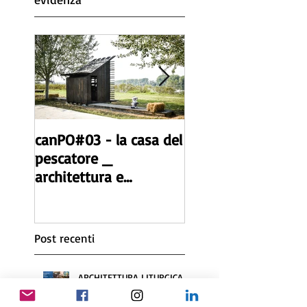
Post in
evidenza
canPO#03 - la casa del
canPO#02 _
pescatore _
architettura e
architettura e
autocostruzione _
autocostruzione _
microarchitettura
microarchitettura
realizzata dal
realizzata dal
workshop.
Post recenti
ARCHITETTURA LITURGICA -