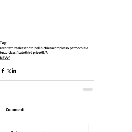
Tag:
architettura
alessandro bellini
chiesa
complesso parrocchiale
terzo classificato
third prize
AB/A
NEWS
Commenti