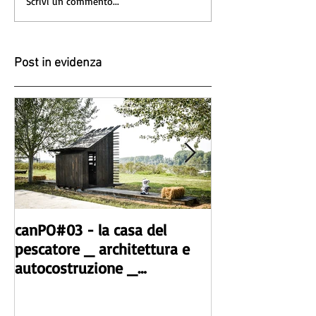
Scrivi un commento...
Post in evidenza
canPO#03 - la casa del
canPO#02 _ arc
pescatore _ architettura e
autocostruzion
autocostruzione _
microarchitettu
microarchitettura realizzata
dal workshop.
dal