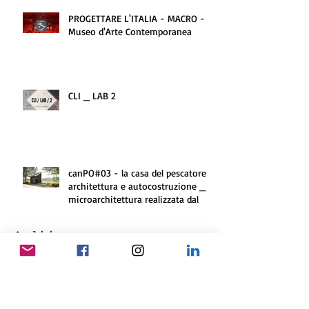
PROGETTARE L'ITALIA - MACRO -
Museo d'Arte Contemporanea
CLI _ LAB 2
canPO#03 - la casa del pescatore _
architettura e autocostruzione _
microarchitettura realizzata dal
Archivio
giugno 2021
(1)
1 post
marzo 2021
(1)
1 post
novembre 2020
(1)
1 post