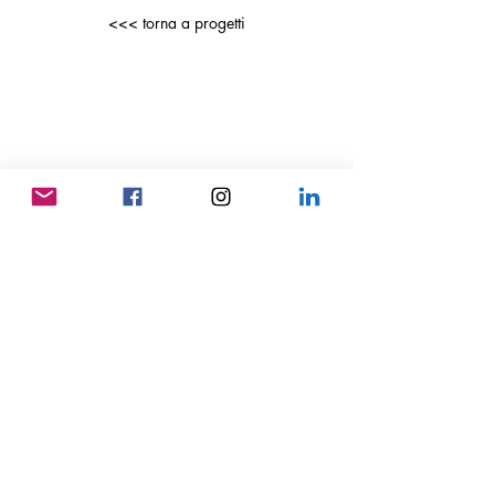
<<< torna a progetti
© 2013 by Alessandro Bellini
Architect P.IVA
01484380298