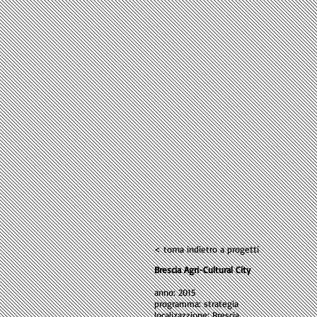
< torna indietro a progetti
Brescia Agri-Cultural City
anno: 2015
programma: strategia
localizazzione: Brescia